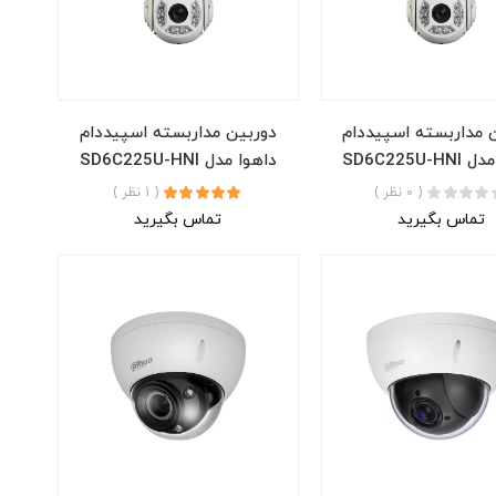
 مداربسته اسپیددام
دوربین مداربسته اسپیددام
SD6C225U-
داهوا مدل SD6C225U-HNI
( 0 نظر )
( 1 نظر )
تماس بگیرید
تماس بگیرید