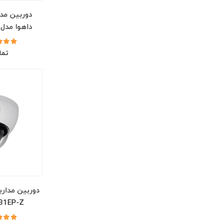
دوربین مد
داهوا مدل D59430U-HNI
تما
دوربین مدارب
31EP-Z