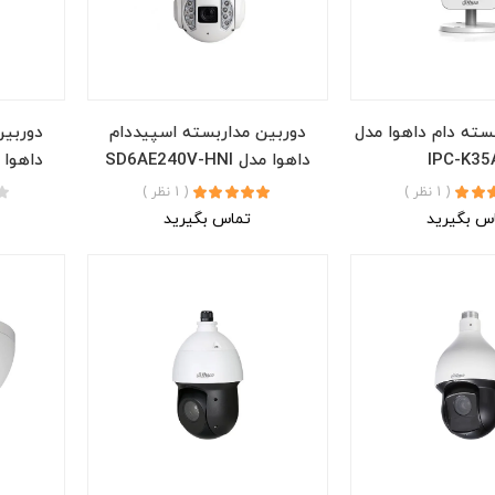
سته دام داهوا مدل
دوربین مداربسته اسپیددام
دوربین
IPC-K35
داهوا مدل SD6AE240V-HNI
داهوا مدل HNI
( 1 نظر )
( 1 نظر )
س بگیرید
تماس بگیرید