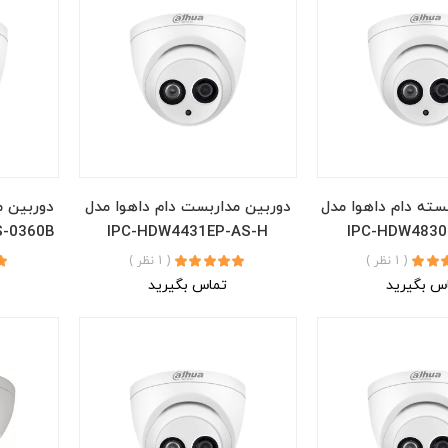
سته دام داهوا مدل
دوربین مداربست دام داهوا مدل
دوربین م
S-0360B
IPC-HDW4431EP-AS-H
IPC-HDW483
( 1 نظر )
( 1 نظر )
س بگیرید
تماس بگیرید