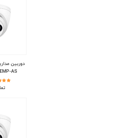
دوربین مدارب
0EMP-AS
تما