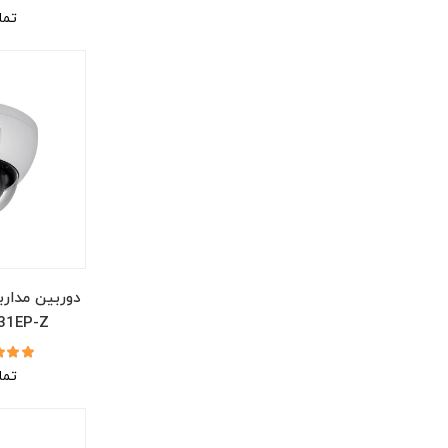
تما
دوربین مدارب
31EP-Z
تما