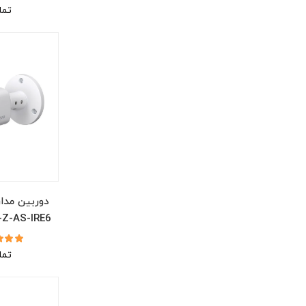
تما
دوربین مدا
Z-AS-IRE6
تما