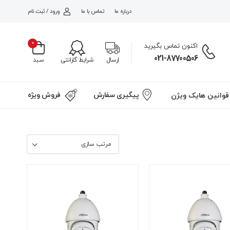
درباره ما
تماس با ما
ورود / ثبت نام
0
اکنون تماس بگیرید
021-87700506
شرایط گارانتی
ارسال
سبد
پیگیری سفارش
فروش ویژه
قوانین هایک ویژن