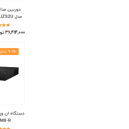
دوربین مدا
مدل DS-2CD2763G2-LIZS2U
36,414,000 تومان
25 % تخفیف
دستگاه ان وی
-M8-R