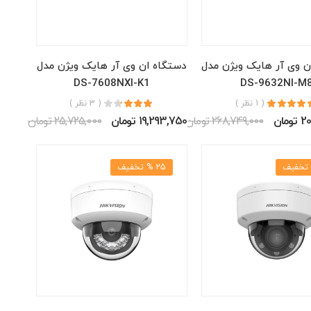
ن وی آر هایک ویژن مدل
دستگاه ان وی آر هایک ویژن مدل
DS-7608NXI-K1
DS-9632NI-M
( 1 نظر )
( 3 نظر )
مان
268,749,000 تومان
19,293,750 تومان
25,725,000 تومان
25 % تخفیف