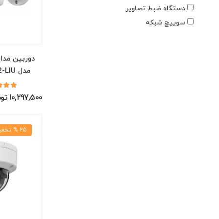
دستگاه ضبط تصاویر
سوییچ شبکه
دوربین مدا
مدل DS-2CD1043G2-LIU
10,297,500 تومان
25 % تخفیف