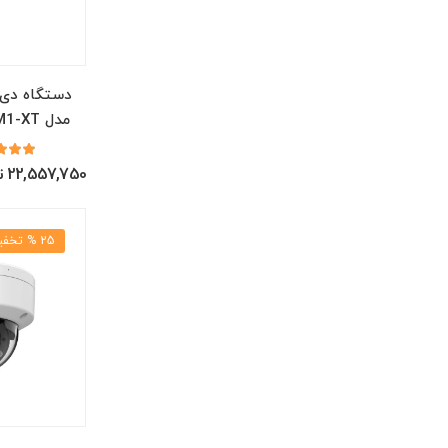
دستگاه دی 
مدل IDS-7216HQHI-M1-XT
22,557,750 تومان
25 % تخفیف