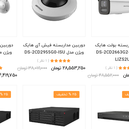
ربسته بولت هایک
دوربین مداربسته فیش آی هایک
دوربین
یژن مدل DS-2CD2663G2-
ویژن مدل DS-2CD2955G0-ISU
LIZS2
( 1 نظر )
28,553,250 تومان
38,071,000 تومان
( 1 نظر )
48,552,000 تومان
34,419,750 تو
25 % تخفیف
25 % تخفیف