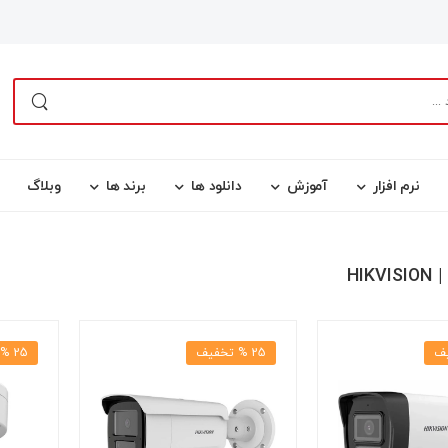
نرم افزار
آموزش
دانلود ها
برند ها
وبلاگ
HIK
25 % تخفیف
25 % تخفیف