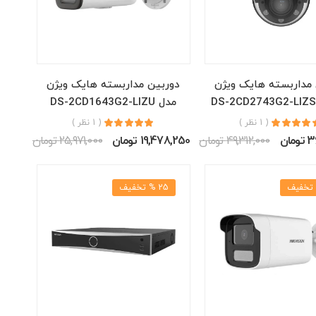
 مداربسته هایک ویژن
دوربین مداربسته هایک ویژن
مدل DS-2CD1643G2-LIZU
( 1 نظر )
( 1 نظر )
ان
49,312,000 تومان
19,478,250 تومان
25,971,000 تومان
25 % تخفیف