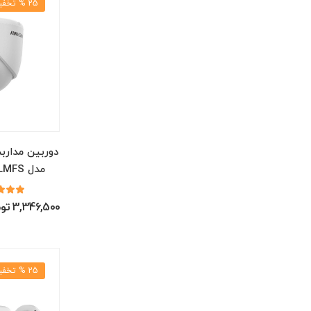
25 % تخفیف
دوربین مدارب
مدل DS-2CE76D0T-LMFS
3,346,500 تومان
25 % تخفیف