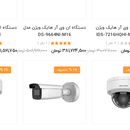
وی آر هایک ویژن
دستگاه ان وی آر هایک ویژن مدل
دستگاه ا
8
DS-9664NI-M16
( 2 نظر )
( 1 نظر )
30,077,000 تومان
381,724,500 تومان
508,966,000 تومان
201,561,750 تو
25 % تخفیف
25 % تخفیف