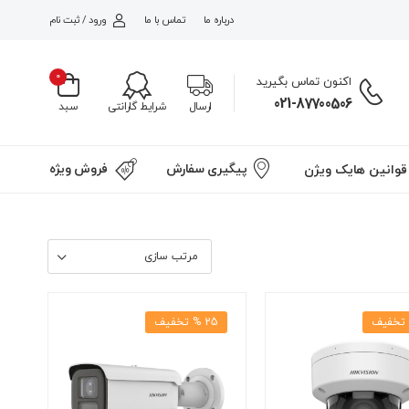
درباره ما
تماس با ما
ورود / ثبت نام
0
اکنون تماس بگیرید
021-87700506
شرایط گارانتی
ارسال
سبد
پیگیری سفارش
فروش ویژه
قوانین هایک ویژن
25 % تخفیف