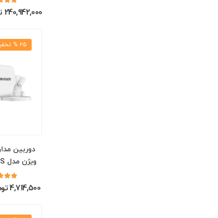
240,942,000 تومان
25 % تخفیف
دوربین مدا
ویژن مدل DS-2CE17K0T-LFS
4,714,500 تومان