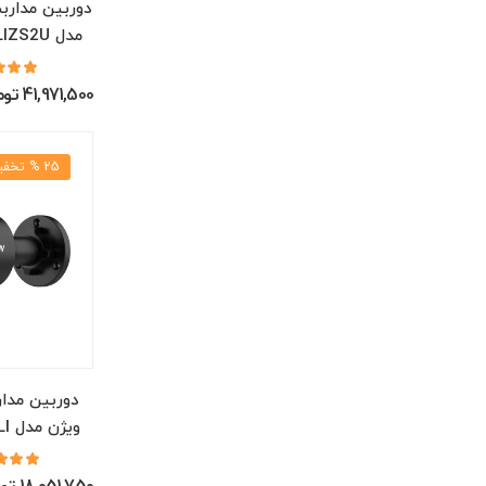
دوربین مدارب
مدل DS-2CD2783G2-LIZS2U
41,971,500 تومان
25 % تخفیف
دوربین مدا
ویژن مدل DS-2CD2043G2-LI