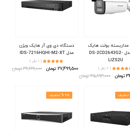
 مداربسته بولت هایک
دستگاه دی وی آر هایک ویژن
ویژن مدل DS-2CD2643G2-
مدل IDS-7216HQHI-M2-XT
LIZS2U
( 1 نظر )
27,499,500 تومان
36,666,000 تومان
( 2 نظر )
مان
45,893,000 تومان
25 % تخفیف