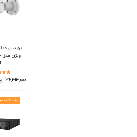
دوربین مدا
و
U
36,414,000 تومان
25 % تخفیف