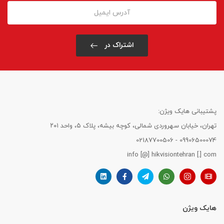
اشتراک در
پشتیبانی هایک ویژن:
تهران، خیابان سهروردی شمالی، کوچه بیشه، پلاک ۵، واحد ۲۰۱
09906500074 - 02187700506
info [@] hikvisiontehran [.] com
هایک ویژن