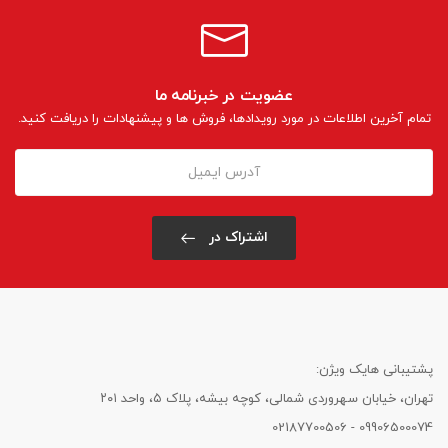
عضویت در خبرنامه ما
تمام آخرین اطلاعات در مورد رویدادها، فروش ها و پیشنهادات را دریافت کنید.
اشتراک در
پشتیبانی هایک ویژن:
تهران، خیابان سهروردی شمالی، کوچه بیشه، پلاک ۵، واحد ۲۰۱
09906500074 - 02187700506