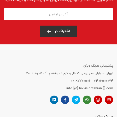
تمام آخرین اطلاعات در مورد رویدادها، فروش ها و پیشنهادات را دریافت کنید.
اشتراک در
پشتیبانی هایک ویژن:
تهران، خیابان سهروردی شمالی، کوچه بیشه، پلاک ۵، واحد ۲۰۱
09906500074 - 02187700506
info [@] hikvisiontehran [.] com
هایک ویژن