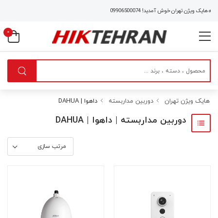
یژن تهران خوش آمدید!
09906500074
0
هایک ویژن تهران
دوربین مداربسته
داهوا | DAHUA
دوربین مداربسته | داهوا | DAHUA