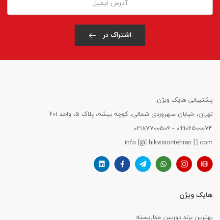
اشتراک در
پشتیبانی هایک ویژن:
تهران، خیابان سهروردی شمالی، کوچه بیشه، پلاک ۵، واحد ۲۰۱
09906500074 - 02187700506
info [@] hikvisiontehran [.] com
هایک ویژن
بهترین برند دوربین مداربسته