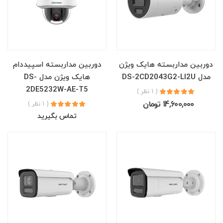
دوربین مداربسته هایک ویژن
دوربین مداربسته اسپیددام
مدل DS-2CD2043G2-LI2U
هایک ویژن مدل DS-
2DE5232W-AE-T5
( 1 نظر )
14,600,000 تومان
( 1 نظر )
تماس بگیرید