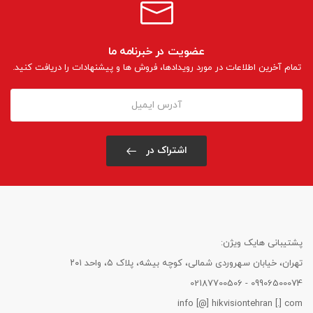
عضویت در خبرنامه ما
تمام آخرین اطلاعات در مورد رویدادها، فروش ها و پیشنهادات را دریافت کنید.
اشتراک در
پشتیبانی هایک ویژن:
تهران، خیابان سهروردی شمالی، کوچه بیشه، پلاک ۵، واحد ۲۰۱
09906500074 - 02187700506
info [@] hikvisiontehran [.] com