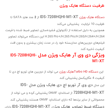
ظرفیت دستگاه هایک ویژن
IDS-7208HQHI-M1-XT
دستگاه هایک ویژن
از
2
عدد هارد SATA تا
ظرفیت 10 ترابایت پشتیبانی می‌کند
همچنین به دلیل استفاده از تکنولوژی فشرده‌سازی تصاویر ضبط شده با فرمت
H.265 Pro+/H.265 Pro/H.265/H.264+/H.264 این دستگاه می‌تواند تصاویر
فیلم‌های دوربین‌های مداربسته خود را، در مدت زمان بیشتری و بدون افت
کیفیت ذخیره کند.
ویژگی دی وی آر هایک ویژن مدل
IDS-7208HQHI-
M1-XT
این
دستگاه Turbo HDهایک ویژن
می تواند از دوربین های توربو اچ دی تا
کیفیت 4 مگاپیکسل پشتیبانی کند.
دی وی آر توربو اچ دی هایک ویژن مدل IDS-
این مدل
7208HQHI-M1-XT
از استاندارد ONVIF پشتیبانی کرده و می تواند از
محصولاتی از سایر برندها که دارای استاندارد ONVIF هستند پشتیبانی کند.
دستگاه ضبط تصاویر هایک ویژن IDS-7208HQHI-M1-XT
دارای